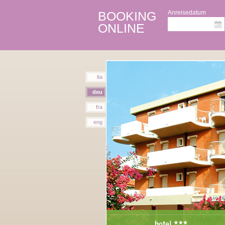
BOOKING
Anreisedatum
ONLINE
ita
deu
fra
eng