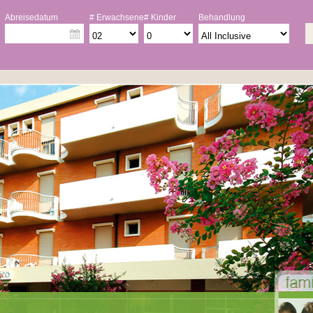
Abreisedatum
# Erwachsene
# Kinder
Behandlung